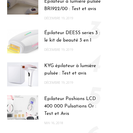
Épilateur à lumière pulsée
BRI922/00 : Test et avis
DÉCEMBRE 19, 2019
3
Épilateur DEESS series 3 :
le kit de beauté 3 en 1
DÉCEMBRE 19, 2019
4
KYG épilateur à lumière
pulsée : Test et avis
DÉCEMBRE 19, 2019
5
Epilateur Poshions LCD
400 000 Pulsations Or :
Test et Avis
MAI 16, 2018