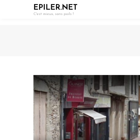
EPILER.NET
C'est mieux, sans poils !