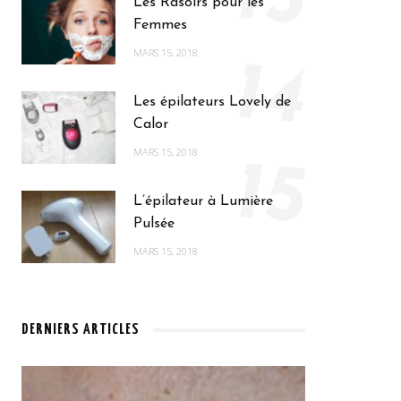
13
Les Rasoirs pour les
Femmes
MARS 15, 2018
14
Les épilateurs Lovely de
Calor
MARS 15, 2018
15
L’épilateur à Lumière
Pulsée
MARS 15, 2018
DERNIERS ARTICLES