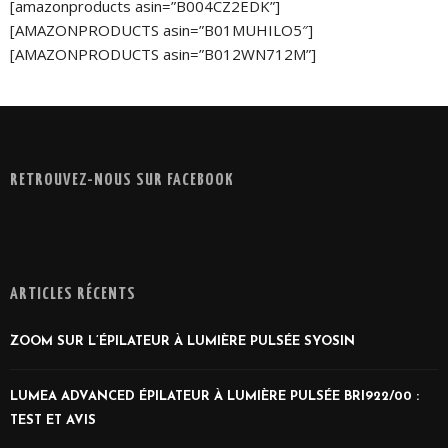
[amazonproducts asin=”B004CZ2EDK”]
[AMAZONPRODUCTS asin=”B01MUHILO5″]
[AMAZONPRODUCTS asin=”B012WN712M”]
RETROUVEZ-NOUS SUR FACEBOOK
ARTICLES RÉCENTS
ZOOM SUR L’ÉPILATEUR À LUMIÈRE PULSÉE SYOSIN
LUMEA ADVANCED ÉPILATEUR À LUMIÈRE PULSÉE BRI922/00 :
TEST ET AVIS