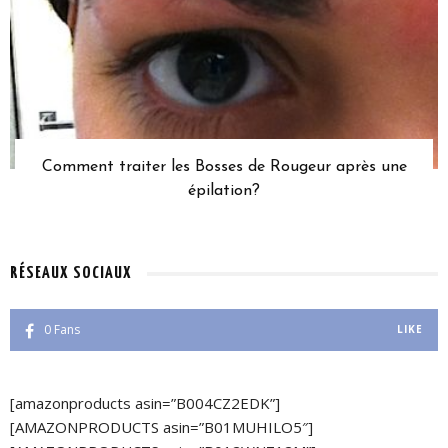
Comment traiter les Bosses de Rougeur après une
épilation?
RÉSEAUX SOCIAUX
0
Fans
LIKE
[amazonproducts asin=”B004CZ2EDK”]
[AMAZONPRODUCTS asin=”B01MUHILO5″]