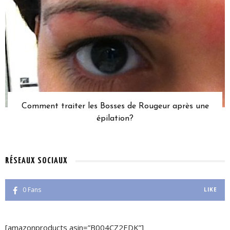
Comment traiter les Bosses de Rougeur après une
épilation?
RÉSEAUX SOCIAUX
0
Fans
LIKE
[amazonproducts asin=”B004CZ2EDK”]