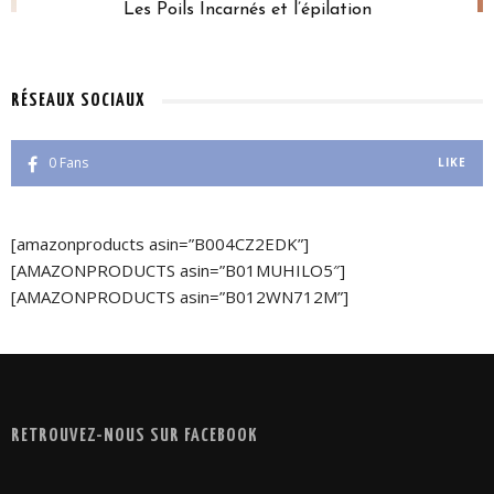
Les Poils Incarnés et l’épilation
RÉSEAUX SOCIAUX
0
Fans
LIKE
[amazonproducts asin=”B004CZ2EDK”]
[AMAZONPRODUCTS asin=”B01MUHILO5″]
[AMAZONPRODUCTS asin=”B012WN712M”]
RETROUVEZ-NOUS SUR FACEBOOK