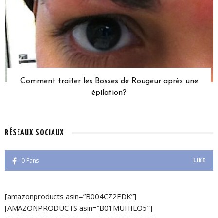
Comment traiter les Bosses de Rougeur après une
épilation?
RÉSEAUX SOCIAUX
0
Fans
LIKE
[amazonproducts asin=”B004CZ2EDK”]
[AMAZONPRODUCTS asin=”B01MUHILO5″]