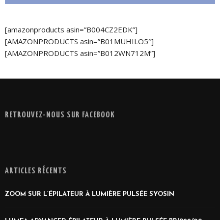
[amazonproducts asin=”B004CZ2EDK”]
[AMAZONPRODUCTS asin=”B01MUHILO5″]
[AMAZONPRODUCTS asin=”B012WN712M”]
RETROUVEZ-NOUS SUR FACEBOOK
ARTICLES RÉCENTS
ZOOM SUR L’ÉPILATEUR À LUMIÈRE PULSÉE SYOSIN