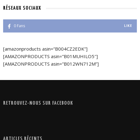
RÉSEAUX SOCIAUX
0
Fans
LIKE
[amazonproducts asin=”B004CZ2EDK”]
[AMAZONPRODUCTS asin=”B01MUHILO5″]
[AMAZONPRODUCTS asin=”B012WN712M”]
RETROUVEZ-NOUS SUR FACEBOOK
ARTICLES RÉCENTS