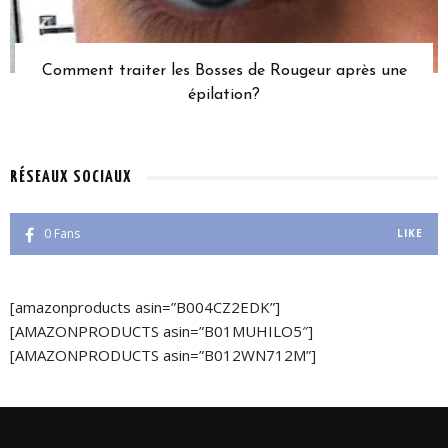
Comment traiter les Bosses de Rougeur après une
épilation?
RÉSEAUX SOCIAUX
0
Fans
LIKE
[amazonproducts asin=”B004CZ2EDK”]
[AMAZONPRODUCTS asin=”B01MUHILO5″]
[AMAZONPRODUCTS asin=”B012WN712M”]