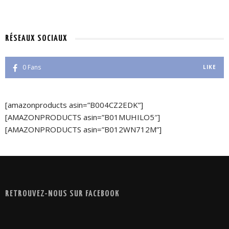
RÉSEAUX SOCIAUX
0
Fans
LIKE
[amazonproducts asin=”B004CZ2EDK”]
[AMAZONPRODUCTS asin=”B01MUHILO5″]
[AMAZONPRODUCTS asin=”B012WN712M”]
RETROUVEZ-NOUS SUR FACEBOOK