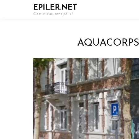
EPILER.NET
C'est mieux, sans poils !
AQUACORPS –