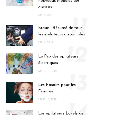
nouveaux modèles des
anciens
MAI 6, 2018
11
Braun : Résumé de tous
les épilateurs disponibles
MAI 6, 2018
12
Le Prix des épilateurs
électriques
MARS 15, 2018
13
Les Rasoirs pour les
Femmes
MARS 15, 2018
14
Les épilateurs Lovely de