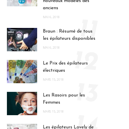
nouveaux modèles des
anciens
MAI 6, 2018
11
Braun : Résumé de tous
les épilateurs disponibles
MAI 6, 2018
12
Le Prix des épilateurs
électriques
MARS 15, 2018
13
Les Rasoirs pour les
Femmes
MARS 15, 2018
14
Les épilateurs Lovely de