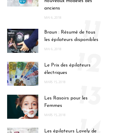
nouveaux modèles des
anciens
MAI 6, 2018
11
Braun : Résumé de tous
les épilateurs disponibles
MAI 6, 2018
12
Le Prix des épilateurs
électriques
MARS 15, 2018
13
Les Rasoirs pour les
Femmes
MARS 15, 2018
14
Les épilateurs Lovely de